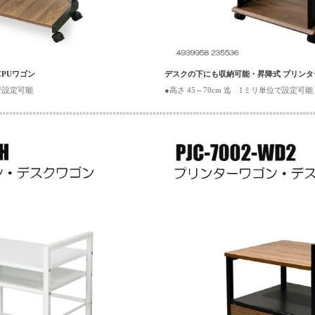
CPUワゴン
デスクの下にも収納可能・昇降式 プリン
位で設定可能
●高さ 45～70cm 迄 1ミリ単位で設定可能