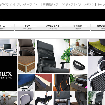
グPCワゴン
│
プリンターワゴン
│
高機能チェア
│
OAチェア
│
パソコンデスク
│
キャッ