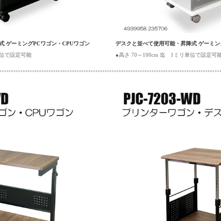
 ゲーミングPCワゴン・CPUワゴン
デスクと並べて使用可能・昇降式 ゲーミン
リ単位で設定可能
●高さ 70～100cm 迄 1ミリ単位で設定可