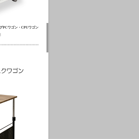
グPCワゴン・CPUワゴン
能