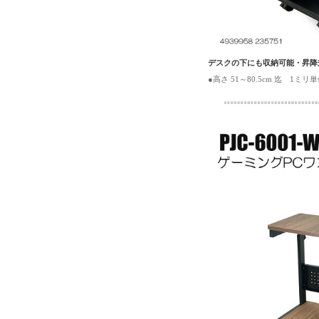
デスクの下にも収納可能・昇降式
●高さ 51～80.5cm 迄 1ミ